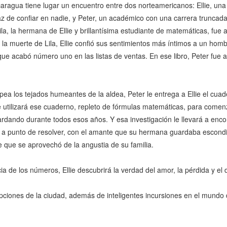
aragua tiene lugar un encuentro entre dos norteamericanos: Ellie, un
az de confiar en nadie, y Peter, un académico con una carrera truncad
ila, la hermana de Ellie y brillantísima estudiante de matemáticas, fue
la muerte de Lila, Ellie confió sus sentimientos más íntimos a un hombr
ue acabó número uno en las listas de ventas. En ese libro, Peter fue
lpea los tejados humeantes de la aldea, Peter le entrega a Ellie el cuad
ie utilizará ese cuaderno, repleto de fórmulas matemáticas, para comen
dando durante todos esos años. Y esa investigación le llevará a enco
 a punto de resolver, con el amante que su hermana guardaba escondi
 que se aprovechó de la angustia de su familia.
a de los números, Ellie descubrirá la verdad del amor, la pérdida y el d
pciones de la ciudad, además de inteligentes incursiones en el mundo 