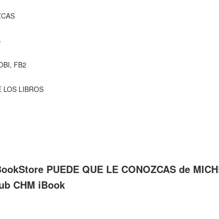
ZCAS
4
OBI, FB2
DE LOS LIBROS
-BookStore PUEDE QUE LE CONOZCAS de MI
Pub CHM iBook