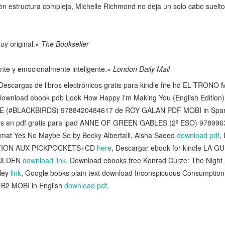
con estructura compleja, Michelle Richmond no deja un solo cabo suelto
uy original.»
The Bookseller
lente y emocionalmente inteligente.»
London Daily Mail
argas de libros electrónicos gratis para kindle fire hd EL TRONO 
Download ebook pdb Look How Happy I'm Making You (English Edition
IBLE (#BLACKBIRDS) 9788420484617 de ROY GALAN PDF MOBI in Spa
icos en pdf gratis para ipad ANNE OF GREEN GABLES (2º ESO) 97899
rmat Yes No Maybe So by Becky Albertalli, Aisha Saeed
download pdf
,
TENTION AUX PICKPOCKETS+CD
here
, Descargar ebook for kindle L
GULDEN
download link
, Download ebooks free Konrad Curze: The Night 
ley
link
, Google books plain text download Inconspicuous Consumption
FB2 MOBI in English
download pdf
,