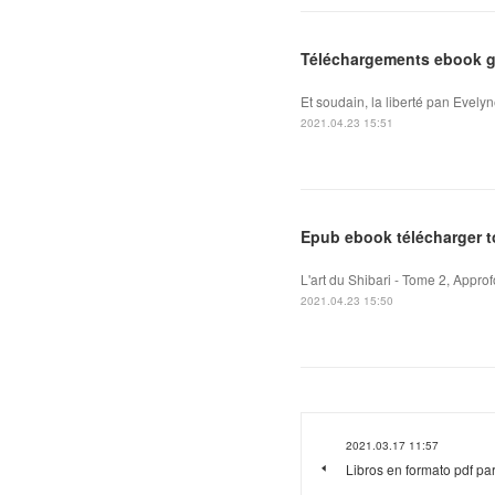
Téléchargements ebook gr
Et soudain, la liberté pan Evelyn
2021.04.23 15:51
Epub ebook télécharger to
L'art du Shibari - Tome 2, Appro
2021.04.23 15:50
2021.03.17 11:57
Libros en formato pdf 