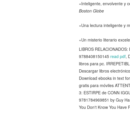
«Inteligente, envolvente y 
Boston Globe
«Una lectura inteligente y m
«Un misterio literario exce
LIBROS RELACIONADOS: Desc
9788408150145
read pdf
, 
libros para pc. IRREPET
Descargar libros electrón
Download ebooks in text fo
gratis para móviles AT
3: ESTIRPE de CONN IG
9781784969851 by Guy Ha
You Don't Know You Have 